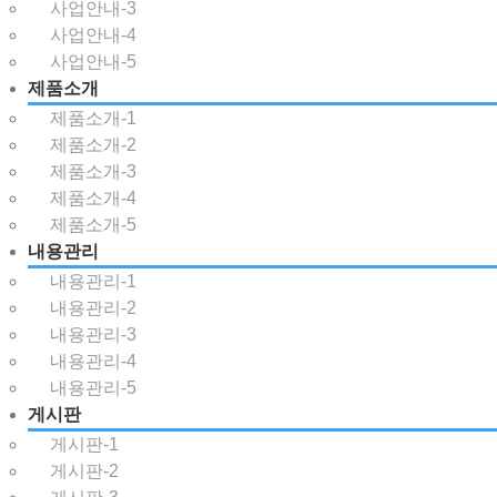
Total 0건
1 페이지
사업안내-3
사업안내-4
게시판 검색
사업안내-5
제품소개
공지사항 목록
제품소개-1
번호
제목
글쓴이
조회
날짜
제품소개-2
게시물이 없습니다.
제품소개-3
검색
제품소개-4
제품소개-5
검색대상
검색어
필수
내용관리
검색
내용관리-1
닫기
내용관리-2
내용관리-3
내용관리-4
내용관리-5
게시판
게시판-1
게시판-2
ABOUT INTIPIA