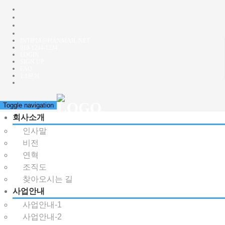
INTIPIA@HANMAIL.NET
010-1234-1234
LOGIN
SIGN UP
FAQ
1:1문의
Toggle navigation
회사소개
인사말
비전
연혁
조직도
찾아오시는 길
사업안내
사업안내-1
사업안내-2